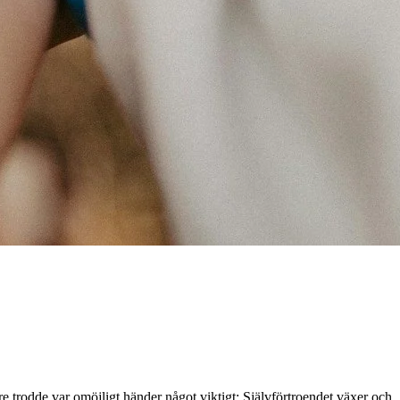
re trodde var omöjligt händer något viktigt: Självförtroendet växer och