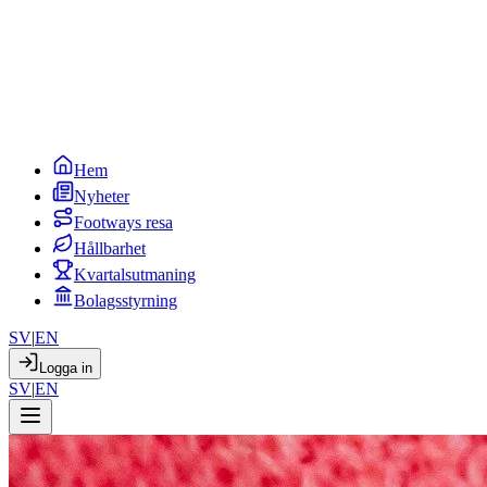
Hem
Nyheter
Footways resa
Hållbarhet
Kvartalsutmaning
Bolagsstyrning
SV
|
EN
Logga in
SV
|
EN