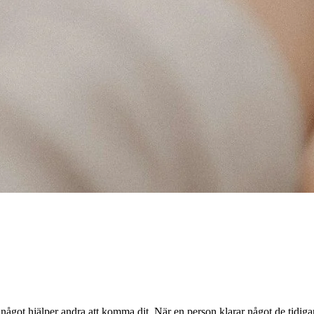
 något hjälper andra att komma dit. När en person klarar något de tidiga