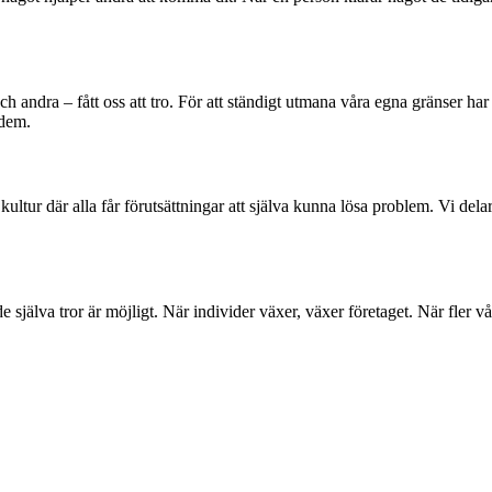
h andra – fått oss att tro. För att ständigt utmana våra egna gränser h
 dem.
en kultur där alla får förutsättningar att själva kunna lösa problem. Vi 
själva tror är möjligt. När individer växer, växer företaget. När fler v