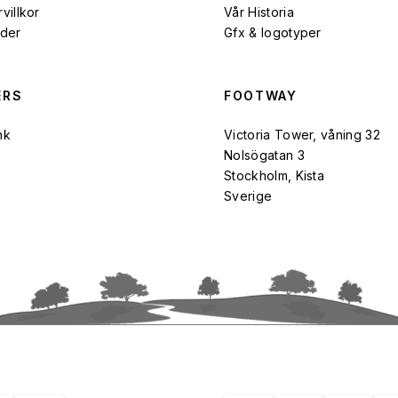
villkor
Vår Historia
rder
Gfx & logotyper
ERS
FOOTWAY
nk
Victoria Tower, våning 32
Nolsögatan 3
Stockholm, Kista
Sverige
UTVALDA KUNDER