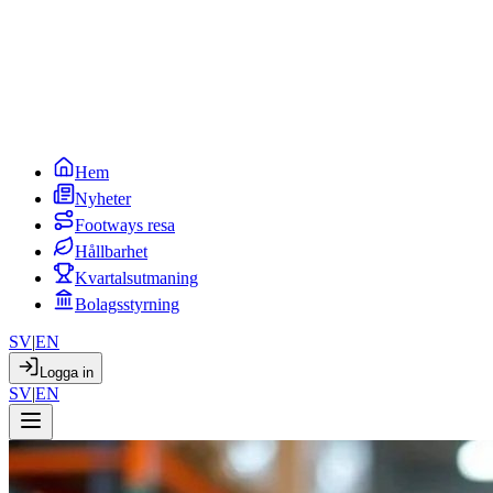
Hem
Nyheter
Footways resa
Hållbarhet
Kvartalsutmaning
Bolagsstyrning
SV
|
EN
Logga in
SV
|
EN