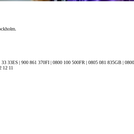
tockholm.
 33 33
ES | 900 861 370
FI | 0800 100 500
FR | 0805 081 835
GB | 0800
2 12 11