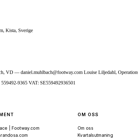
, Kista, Sverige
ch, VD — daniel.muhlbach@footway.com Louise Liljedahl, Operations
nr: 559492-9365 VAT: SE559492936501
MENT
OM OSS
ace | Footway.com
Om oss
 Brandosa.com
Kvartalsutmaning