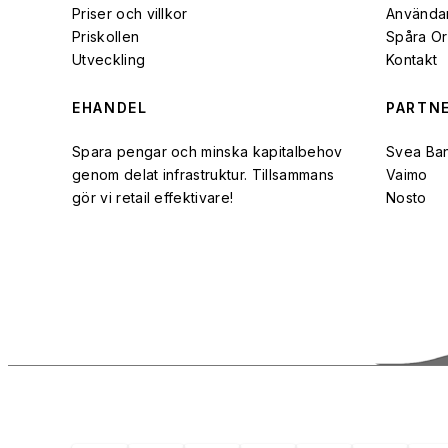
Priser och villkor
Användar
Priskollen
Spåra O
Utveckling
Kontakt
EHANDEL
PARTN
Spara pengar och minska kapitalbehov
Svea Ba
genom delat infrastruktur. Tillsammans
Vaimo
gör vi retail effektivare!
Nosto
FRAKTPARTNERS