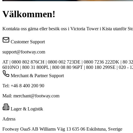
Välkommen!
Kontakta oss gärna eller besök oss i Victoria Tower i Kista utanför S
Customer Support
support@footway.com
AT | 0800 802 876
CH | 0800 002 723
DE | 0800 7236 222
DK | 80 32
6010
NO | 800 31 800
PL | 800 08 80 96
PT | 800 180 299
SE | 020 - 1
Merchant & Partner Support
Tel: +46 8 400 200 90
Mail: merchant@footway.com
Lager & Logistik
Adress
Footway OaaS AB Williams Väg 13 635 06 Eskilstuna, Sverige