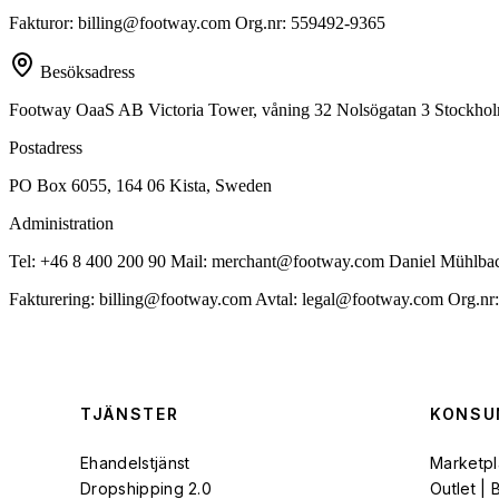
Fakturor: billing@footway.com Org.nr: 559492-9365
Besöksadress
Footway OaaS AB Victoria Tower, våning 32 Nolsögatan 3 Stockholm
Postadress
PO Box 6055, 164 06 Kista, Sweden
Administration
Tel: +46 8 400 200 90 Mail: merchant@footway.com Daniel Mühlba
Fakturering: billing@footway.com Avtal: legal@footway.com Org.
TJÄNSTER
KONSU
Ehandelstjänst
Marketpl
Dropshipping 2.0
Outlet |